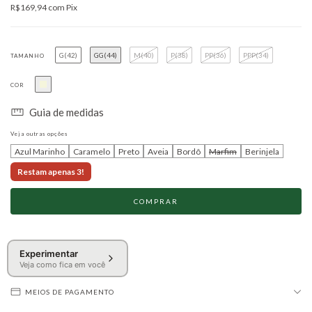
R$169,94
com
Pix
G(42)
GG(44)
M(40)
P(38)
PP(36)
PPP(34)
TAMANHO
COR
Guia de medidas
Veja outras opções
Azul Marinho
Caramelo
Preto
Aveia
Bordô
Marfim
Berinjela
Restam apenas 3!
Experimentar
Veja como fica em você
MEIOS DE PAGAMENTO