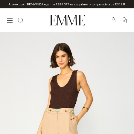
Use o cupom BEMVINDA e ganhe R$25 OFF na sua primeira compra acima de R$199!
0