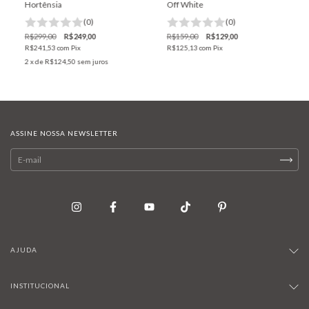
Hortênsia
Off White
(0)
(0)
R$299,00
R$249,00
R$159,00
R$129,00
R$241,53
com
Pix
R$125,13
com
Pix
2
x de
R$124,50
sem juros
ASSINE NOSSA NEWSLETTER
AJUDA
INSTITUCIONAL