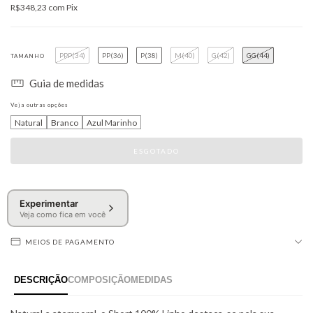
R$348,23
com
Pix
PPP(34)
PP(36)
P(38)
M(40)
G(42)
GG(44)
TAMANHO
Guia de medidas
Veja outras opções
Natural
Branco
Azul Marinho
Experimentar
Veja como fica em você
MEIOS DE PAGAMENTO