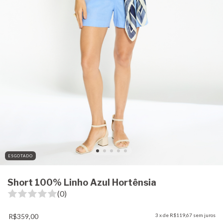
ESGOTADO
Short 100% Linho Azul Hortênsia
(0)
R$359,00
3
x de
R$119,67
sem juros