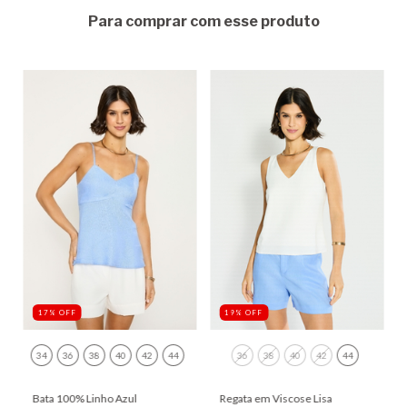
Para comprar com esse produto
17
%
OFF
19
%
OFF
34
36
38
40
42
44
36
38
40
42
44
Bata 100% Linho Azul
Regata em Viscose Lisa