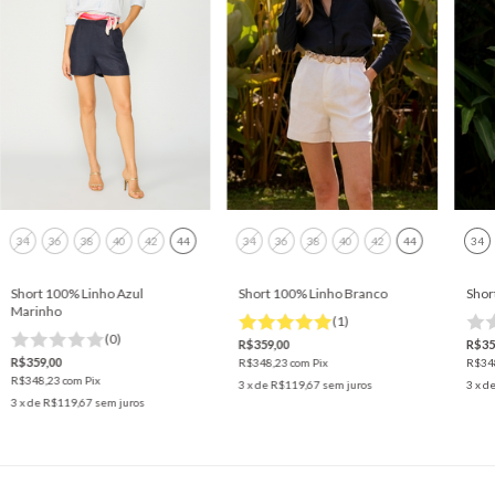
34
36
38
40
42
44
34
36
38
40
42
44
34
Short 100% Linho Azul
Short 100% Linho Branco
Shor
Marinho
(1)
(0)
R$359,00
R$35
R$359,00
R$348,23
com
Pix
R$34
R$348,23
com
Pix
3
x de
R$119,67
sem juros
3
x d
3
x de
R$119,67
sem juros