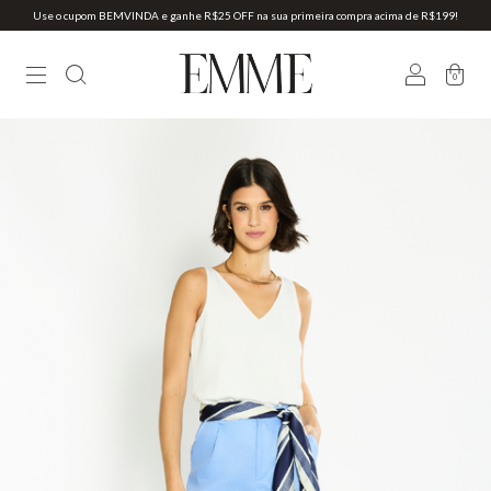
Use o cupom BEMVINDA e ganhe R$25 OFF na sua primeira compra acima de R$199!
0