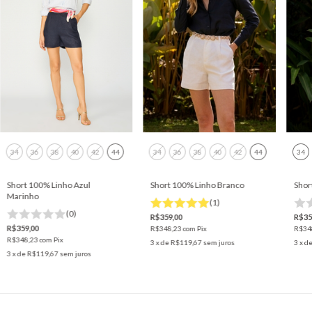
34
36
38
40
42
44
34
36
38
40
42
44
34
Short 100% Linho Azul
Short 100% Linho Branco
Shor
Marinho
(1)
(0)
R$359,00
R$35
R$359,00
R$348,23
com
Pix
R$34
R$348,23
com
Pix
3
x de
R$119,67
sem juros
3
x d
3
x de
R$119,67
sem juros