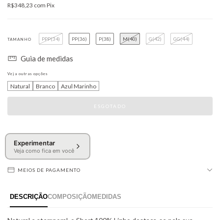
R$348,23
com
Pix
PPP(34)
PP(36)
P(38)
M(40)
G(42)
GG(44)
TAMANHO
Guia de medidas
Veja outras opções
Natural
Branco
Azul Marinho
Experimentar
Veja como fica em você
MEIOS DE PAGAMENTO