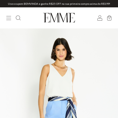
Use o cupom BEMVINDA e ganhe R$25 OFF na sua primeira compra acima de R$199!
0