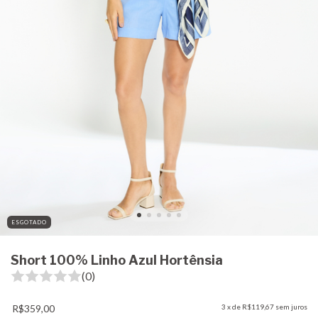
ESGOTADO
Short 100% Linho Azul Hortênsia
(0)
R$359,00
3
x de
R$119,67
sem juros