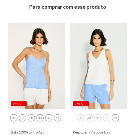
Para comprar com esse produto
17
%
OFF
19
%
OFF
34
36
38
40
42
44
36
38
40
42
44
Bata 100% Linho Azul
Regata em Viscose Lisa