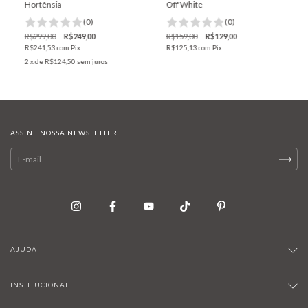
Hortênsia
Off White
(0)
(0)
R$299,00
R$249,00
R$159,00
R$129,00
R$241,53
com
Pix
R$125,13
com
Pix
2
x de
R$124,50
sem juros
ASSINE NOSSA NEWSLETTER
AJUDA
INSTITUCIONAL