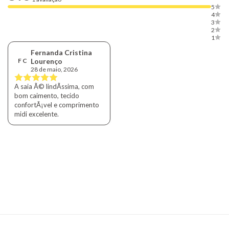
5
4
3
2
1
Fernanda Cristina
F C
Lourenço
28 de maio, 2026
A saia Ã© lindÃ­ssima, com
bom caimento, tecido
confortÃ¡vel e comprimento
midi excelente.