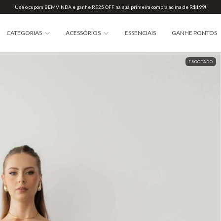
Use o cupom BEMVINDA e ganhe R$25 OFF na sua primeira compra acima de R$199!
CATEGORIAS
ACESSÓRIOS
ESSENCIAIS
GANHE PONTOS
ESGOTADO