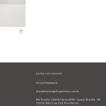
ENTRE EM CONTATO
5511979698655
atendimento@shopemme.com.br
SIN Trecho 1 SAI/SO Área 6580 - Guará, Brasília - DF,
71219-900 | Loja 134, Piso Térreo