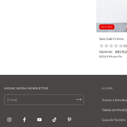
30
%
OFF
Saia Gabi Creme
(0
R$249,00
R$175,2
R$169,94
com
Pix
ASSINE NOSSA NEWSLETTER
AJUDA
Trocas e Devolu
Tabela de Medid
Guia de Tecidos