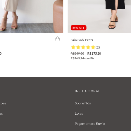
30
%
OFF
Saia Gabi Preta
)
(2)
0
R$249,00
R$175,20
R$169,94
com
Pix
INSTITUCIONAL
ções
Sobre Nós
as
Lojas
Pagamento e Envio