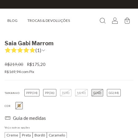
BLOG
TROCAS & DEVOLUÇÕES
0
Saia Gabi Marrom
(1)
R$219,00
R$175,20
R$169,94
com
Pix
PPP(34)
PP(36)
P(38)
M(40)
G(42)
GG(44)
TAMANHO
COR
Guia de medidas
Veja outras opções
Creme
Preta
Bordô
Caramelo