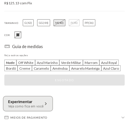
R$125,13
com
Pix
G(42)
GG(44)
M(40)
P(38)
PP(36)
TAMANHO
COR
Guia de medidas
Veja outras opções
Nude
Off White
Azul Marinho
Verde Militar
Marrom
Azul Royal
Bordô
Creme
Caramelo
Amêndoa
Amarelo Manteiga
Azul Claro
Experimentar
Veja como fica em você
MEIOS DE PAGAMENTO