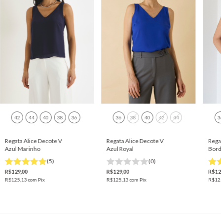
42
44
40
38
36
36
38
40
42
44
3
Regata Alice Decote V
Regata Alice Decote V
Rega
Azul Marinho
Azul Royal
Bor
(5)
(0)
R$129,00
R$129,00
R$12
R$125,13
com
Pix
R$125,13
com
Pix
R$12