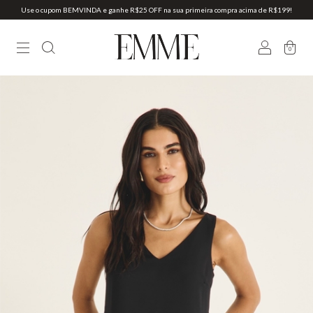
Use o cupom BEMVINDA e ganhe R$25 OFF na sua primeira compra acima de R$199!
0