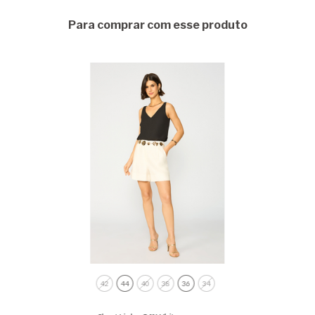
Para comprar com esse produto
42
44
40
38
36
34