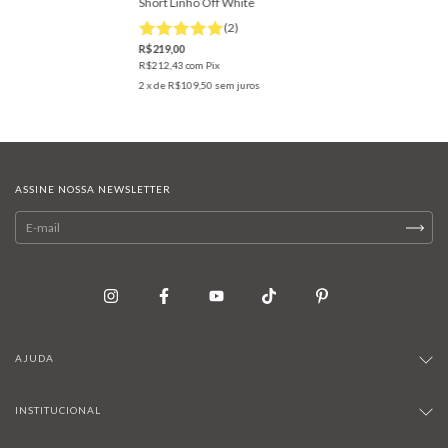
Short Linho Off White
(2)
R$219,00
R$212,43
com
Pix
2
x de
R$109,50
sem juros
ASSINE NOSSA NEWSLETTER
AJUDA
INSTITUCIONAL