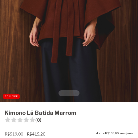
20
%
OFF
Kimono Lã Batida Marrom
(0)
R$519,00
R$415,20
4
x de
R$103,80
sem juros