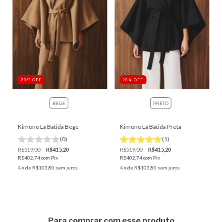
20
%
OFF
20
%
OFF
BEGE
PRETO
Kimono Lã Batida Bege
Kimono Lã Batida Preta
(0)
(1)
R$519,00
R$415,20
R$519,00
R$415,20
R$402,74
com
Pix
R$402,74
com
Pix
4
x de
R$103,80
sem juros
4
x de
R$103,80
sem juros
Para comprar com esse produto