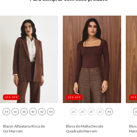
20
%
OFF
20
%
OFF
20
34
36
38
40
42
44
36
38
40
42
44
3
Blazer Alfaiataria Risca de
Blusa de Malha Decote
Blus
Giz Marrom
Quadrado Marrom
Mar