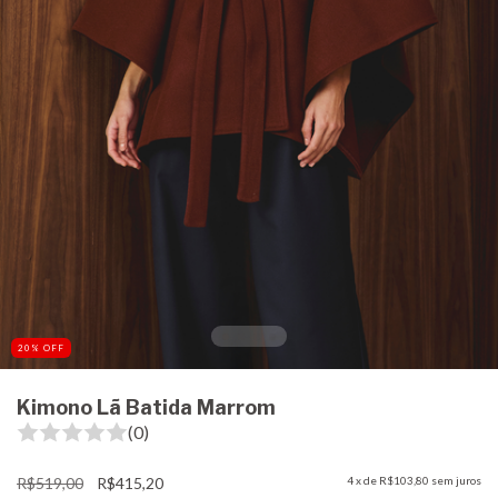
20
%
OFF
Kimono Lã Batida Marrom
(0)
R$519,00
R$415,20
4
x de
R$103,80
sem juros