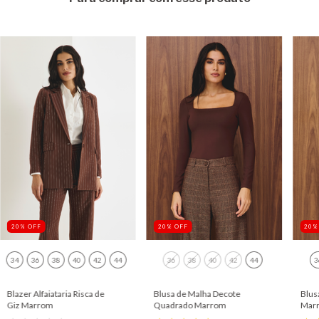
20
%
OFF
20
%
OFF
20
34
36
38
40
42
44
36
38
40
42
44
3
Blazer Alfaiataria Risca de
Blusa de Malha Decote
Blus
Giz Marrom
Quadrado Marrom
Mar