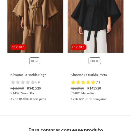
20
%
OFF
20
%
OFF
BEGE
PRETO
Kimono Lã Batida Bege
Kimono Lã Batida Preta
(0)
(1)
R$519,00
R$415,20
R$519,00
R$415,20
R$402,74
com
Pix
R$402,74
com
Pix
4
x de
R$103,80
sem juros
4
x de
R$103,80
sem juros
Para comprar com esse produto