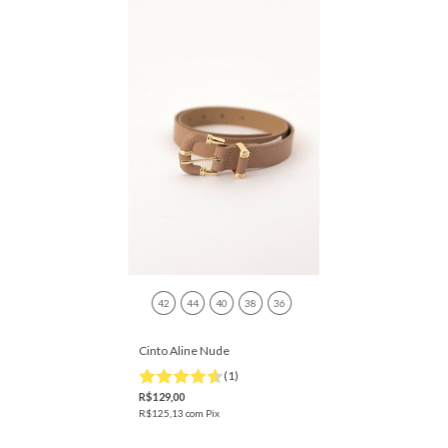
42
44
40
38
36
Cinto Aline Nude
(1)
R$129,00
R$125,13
com
Pix