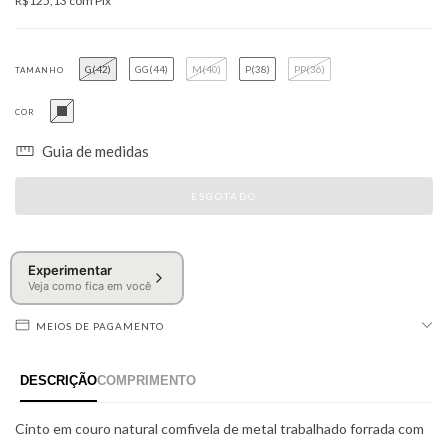
R$125,13
com
Pix
G(42)
GG(44)
M(40)
P(38)
PP(36)
TAMANHO
COR
Guia de medidas
Experimentar
Veja como fica em você
MEIOS DE PAGAMENTO