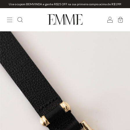
Use o cupom BEMVINDA e ganhe R$25 OFF na sua primeira compra acima de R$199!
0