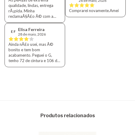
28 de maio, 2026
qualidade, lindas, entrega
Comprarei novamente.Amei
rÃ¡pida. Minha
reclamaÃ§Ã£o Ã© com a
modelagem das calÃ§as
Roberta, era mais larga no
Elisa Ferreira
E F
quadril no formato cenoura,
28 de maio, 2026
as novas o formato Ã© mais
reto e estreito no quadril.
Ainda nÃ£o usei, mas Ã©
Precisei trocar para um M e
bonito e tem bom
talvez p/ G.
acabamento. Peguei o G,
tenho 72 de cintura e 106 de
quadril. Deu certinho.
Produtos relacionados