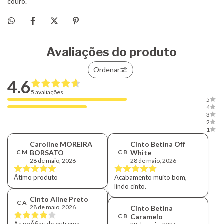
Avaliações do produto
Ordenar
4.6
5 avaliações
5
4
3
2
1
Caroline MOREIRA
Cinto Betina Off
C M
BORSATO
C B
White
28 de maio, 2026
28 de maio, 2026
Ãtimo produto
Acabamento muito bom,
lindo cinto.
Cinto Aline Preto
C A
28 de maio, 2026
Cinto Betina
C B
Caramelo
As peÃ§as de extrema